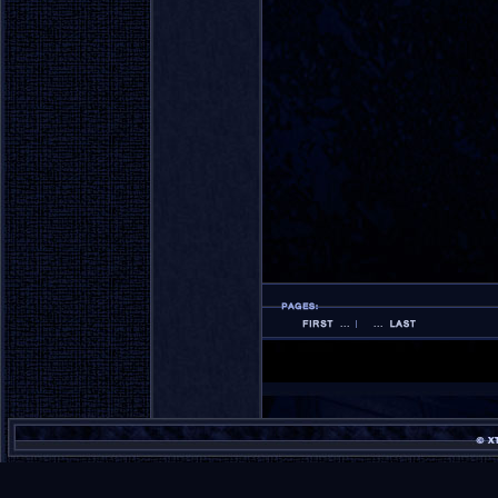
...
...