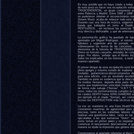
Es muy posible que no haya citado a todas l
de este texto es hacer una recopilación ex
TRASCËNDENTAL, un grupo compuesto por m
entre Palencia y Madrid. Entre 1996 y 1998
no puderieron obtener el reconocimiento me
Xtreem Music acaba de relanzar todo este 
Durante casi una hora de música, viajamos
banda que trabajaba en torno al Death 
PESTILENCE… sin rechazar las esencias Thr
muy directa y disfrutable, y que de anteman
La presentación gráfica ha quedado de luj
aportados por Miguel Rodríguez, el mismo 
fabuloso y sugerente arte de portada, s
sobreexponer los textos de las canciones
elementos de la historia de TRASCËNDENTA
Demo en formato cassette, entradas de concie
grupo. Por último, señalar que el libreto in
todos los implicados en los mismos, a nivel
expreso apartado.
El primer bloque de esta recopilación está 
pleno apogeo y máximo estado de madure
fundador, guitarrista/vocalista/composit
para esta edición, con un resultado excele
También se pone en evidencia que la direcci
los medios tiempos, dejando atrás parte de l
tracks que implementan velocidad moderada c
de forma más salvaje (“Sorrow”, “A.B.T.”). 
resto, todos los instrumentistas cumplen su
los citados DEATH hasta KING DiAMOND en su
por ejemplo en el citado “Sorrow), así co
incluso los DESTRUCTION más técnicos de
La voz se mantiene es una línea Death/Th
constantes muestras de agresividad pero 
precisas, tanto en las soberbias labores d
realizan una grandísima labor, tanto en lo
ejecutadas, a las que sumamos “Outro”, te
estos temas en primer plano y no respetar e
comenzar el lanzamiento directamente al gr
manera se elude la impresión que genera tod
Comenzamos el apartado referente al disco “B