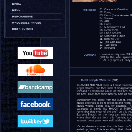
01. Cancer of Creation
TRACKLIST:
02. Dying
03. Gods (False Answer II
04. Sorrow
05. ABT
06. Outro
07. Millennium's End
08. Depressed
09. False Answer
10. Uncertain Future
11. Right to Die
12. The Last Day
13. Two Sides
14. Innocent
Re-issue in only one CD t
COMMENT:
('98) by this killer span
DEATH ("Leprosy"), ea
Metal Temple Webzine
(GRE)
TRANSCENDENTAL were a Thrash band from M
length albums, and then kind of disappeared
released a compilation album of their best w
did best. How does their material hold up sixt
Surprisingly well. Right from the outset, with
music deserves to be re-released and heard, 
music writing. Songs like, for example, 
catalogue of bands like HAVOK or MERCI
remember that most of the stuff on this rec
Extreme Thrash, for the most part with the
where they deviate from this formula, suc
acoustic guitar parts very well, adding to the 
It's an absolute shame that this band isn
ended up doing. This is an album that I think