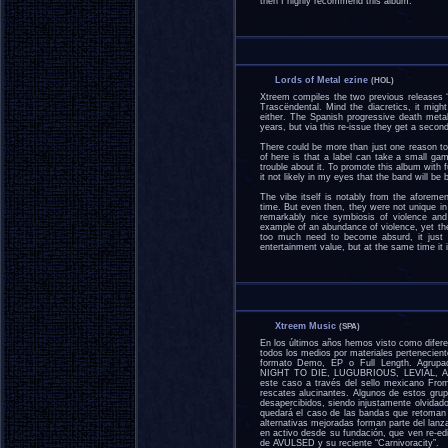
then I highly recommend this album.
Lords of Metal ezine
(HOL)
Xtreem compiles the two previous releases ‘
Trascëndental. Mind the diacretics, it migh
either. The Spanish progressive death metal
years, but via this re-issue they get a second
There could be more than just one reason to 
of here is that a label can take a small ga
trouble about it. To promote this album with f
it not likely in my eyes that the band will be
The vibe itself is notably from the aforeme
time. But even then, they were not unique in d
remarkably nice symbiosis of violence and 
example of an abundance of violence, yet the
too much need to become absurd, it just s
entertainment value, but at the same time it is
Xtreem Music
(SPA)
En los últimos años hemos visto como difere
todos los medios por materiales pertenecien
formato Demo, EP o Full Length. Ag
NIGHT TO DIE, LUGUBRIOUS, LEVIAL, AB
este caso a través del sello mexicano Fro
rescates alucinantes. Algunos de estos gru
desapercibidos, siendo injustamente olvidad
quedará el caso de las bandas que retoman
alternativas mejoradas forman parte del lanz
en activo desde su fundación, que ven re-ed
de AVULSED y su reciente “Carnivoracity”.