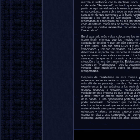
mezcla lo sinfónico con lo electroacústico
crudeza de “Depressed”, un track que encaja
partir de aquí se vislumbra la esencia primi
en su conjunto, pero sobre todo en ese sonid
sensación de que pertenece a la franja comp
respecto a los temas de “Dimensions”. Aún 
recordando al conseguido en su día por
esos derroteros musicales de forma específ
riffs que en ciertos momentos recuerdan
Devastation”.
En el apartado más veloz colocamos los tem
(corte final), mientras que los medios ti
cargada de detalles y que también contiene 
y “Two Sides”, con sus aires DEATH y los co
velocidades y tempos empleados, es eviden
determina el impacto real respecto al verdad
que se muestra en estas canciones. Una ba
sensación de que está tocando a la caída
situación a la hora de transmitir. Evident
cotejarse en “Nothingness”, pero la determi
virtudes, dice muchísimo sobre los pla
recuperamos.
Después de zambullirse en esta música y 
reflexionar sobre los motivos que impidieron
más allá de su paradójico nombre. Tal vez
experimentos (y tan próxima a los revivals
grupos, respecto a ensayos, localizaci
verdaderamente importa es que gracias a 
a Dave Rotten de Xtreem Music, el XM 155 CD 
de la banda. Y una oportunidad perfecta pa
poder saborearlo. Reconozco que me ha so
efecto con todo aquel que se atreva a disfr
material desde siempre esbozarán una sonris
esfuerzos y talento en estas catorce canci
otorgar un diez a este compendio, así como
momento, aunque sea dieciséis años después