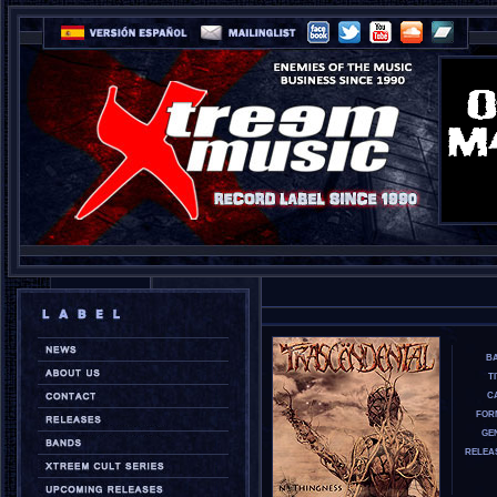
B
T
CA
FOR
GE
RELEA