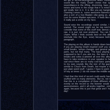
we get is technical/progressive death metal
sound like the many Death clones that sp
resemblance in the riffing, drumming, bass 
twists and turns in the songs that it is mind
got totally lost in it. It is like you are ba
chanting comes in, some awesome flamenco pa
also a sort of a Iron Maiden vibe going on, a
Lust for some Maiden epicness. It feels like 
it really put a smile on my face.
Sound wise the recordings sound similar,
started. The sound might not be top notch 
consider that some of this stuff was demos do
raw, it is just not over produced. You can 
charm. What I think sounds best on this albu
interlude Into the Eye, wow) because both
paragraph.
The playing on this album is hands down breat
if you are playing Death inspired stuff you 
small breaks, tempo changes and general gr
parts, but not that many. The bass playing 
supposed to be if you ask me, the bass is o
breaks and solos scattered all over this alb
have to take residence in your speaker to hea
sad since there are so many cool bass part
to my ears sounds like the rest of the guy
similar to Chuck from Death, but maybe a t
just plain weird stuff. I guess I have to point
of key at times ( I do not mean the middle eas
I feel that this kind of record could easily
stuffed with so many elements. But no, not t
that this is a compilation of three different
evenly on the record so the listener would 
awesomeness, and it all works together, simply
again, because this is just that great and I h
day!