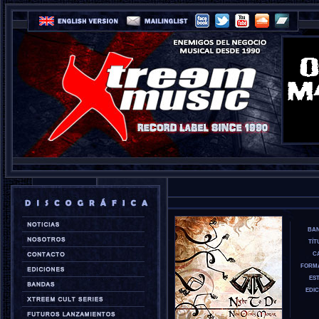
BA
TÍT
CA
FORM
EST
EDIC