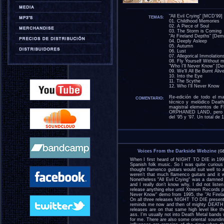
"All Evil Crying" [MCD'99]
TEMAS:
01. Childhood Memories
02. A Piece of Soul
03. The Storm is Coming
“At Fireland Depths” [Dem
04. Deeply Asleep
05. Autumn
06. Lust
07. Allegorical Immolation
08. Fly Yourself Without 
”Who I'll Never Know” [D
09. We'll All Be Burnt Aliv
10. Into the Eye
11. The Scythe
12. Who I'll Never Know
Re-edición de todo el ma
COMENTARIO:
técnico y melódico Deat
magistral elementos de F
ORPHANED LAND, pero con
del ‘95 y ‘97. Un total de
Voices From the Darkside Webzine
(G
When I first heard of NIGHT TO DIE in 199
Spanish folk music. So I was quite curious 
thought flamenco guitars would suit well to
weren’t that much flamenco guitars and it 
Nonetheless "All Evil Crying" was a damned 
and I really don’t know why, I did not liste
release anything else until Xtreem Records pu
Never Know" demo from 1995, the "At Fire
On all three releases NIGHT TO DIE presen
reminds me now and then of mighty DEATH wit
releases are on that same high level like 
ass. I’m usually not into Death Metal bands w
for me. There are also some oriental soundi