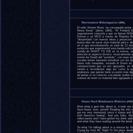
Necromance Webmagazine
(SPA)
El sello Xtreem Music ha conseguido juntar 
Never Know” (demo 1995), “At Fireland 
seguramente conocéis y que se llaman NIGH
Demos y un MCD a través de Repulse Reco
“despertado” con nuevas ideas y proyectos 
buena idea de sacar este material para ir a
en el que encontrarem0s un total de 12 tem
evolución que experimentó esta banda edición
sonido de NIGHT TO DIE es la misma, un d
atención al aspecto técnico; musicalmente a
mente los Death del “symbolic”, con esas est
vocales tienen bastante simulitud con los 
fases más tranquilas, rozando el Doom en 
composiciones que se ven apoyadas, en dif
vienen a recordarnos algo así como lo q
explosiva, que quizás tiene su punto más álg
de perlas si no conoces a la banda (sobre t
manera de tener su material bien agrupado a 
Heavu Hard Metalmania Webzine
(POR
Wow what a gem this album is, it took me co
have heard, ever, period! Reading the info 
got me very interested, since it states 
with flamenco feeling". And yes folks, thi
rollercoaster and I have gotten my drink spi
and what they have waiting around the bend.
So what I'm talking about is a reissue by X
Crying Ep from 99. Night To Die plays death