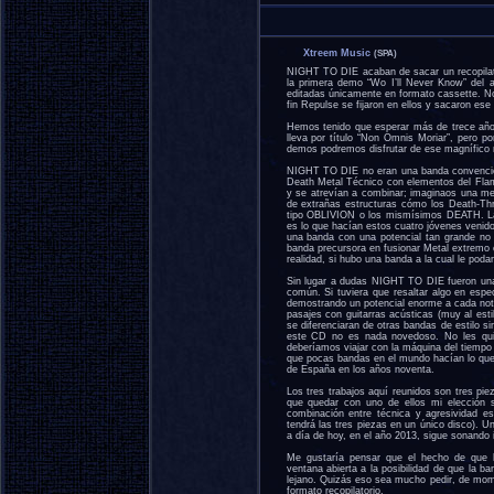
Xtreem Music
(SPA)
NIGHT TO DIE acaban de sacar un recopilator
la primera demo “Wo I’ll Never Know” del 
editadas únicamente en formato cassette. No f
fin Repulse se fijaron en ellos y sacaron ese
Hemos tenido que esperar más de trece años
lleva por título “Non Omnis Moriar”, pero 
demos podremos disfrutar de ese magnífico ma
NIGHT TO DIE no eran una banda convencion
Death Metal Técnico con elementos del Fla
y se atrevían a combinar; imaginaos una m
de extrañas estructuras cómo los Death-Th
tipo OBLIVION o los mismísimos DEATH. La 
es lo que hacían estos cuatro jóvenes venido
una banda con una potencial tan grande no
banda precursora en fusionar Metal extrem
realidad, si hubo una banda a la cual le pod
Sin lugar a dudas NIGHT TO DIE fueron una 
común. Si tuviera que resaltar algo en espec
demostrando un potencial enorme a cada nota
pasajes con guitarras acústicas (muy al e
se diferenciaran de otras bandas de estilo 
este CD no es nada novedoso. No les quit
deberíamos viajar con la máquina del tiempo 
que pocas bandas en el mundo hacían lo que
de España en los años noventa.
Los tres trabajos aquí reunidos son tres pie
que quedar con uno de ellos mi elección 
combinación entre técnica y agresividad e
tendrá las tres piezas en un único disco). 
a día de hoy, en el año 2013, sigue sonando 
Me gustaría pensar que el hecho de que h
ventana abierta a la posibilidad de que la 
lejano. Quizás eso sea mucho pedir, de mo
formato recopilatorio.