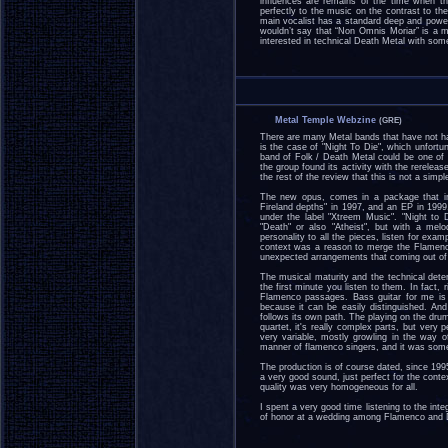
influences are remains of the time when the
perfectly to the music on the contrast to t
main vocalist has a standard deep and power
wouldn’t say that “Non Omnis Moriar” is a mu
interested in technical Death Metal with some
Metal Temple Webzine
(GRE)
There are many Metal bands that have not had 
is the case of "Night To Die", which unfortu
band of Folk / Death Metal could be one of
the group found its activity with the rereleas
the rest of the review that this is not a sim
The new opus, comes in a package that in
Fireland depths" in 1997, and an EP in 1999,
under the label "Xtreem Music". "Night to
"Death" or also "Atheist", but with a mel
personality to all the pieces, listen for ex
context was a reason to merge the Flamenco
unexpected arrangements that coming out of 
The musical maturity and the technical dete
the first minute you listen to them. In fact, r
Flamenco passages. Bass guitar for me is 
because it can be easily distinguished. And
follows its own path. The playing on the dru
quartet, it's really complex parts, but very
very variable, mostly growling in the way o
manner of flamenco singers, and it was some
The production is of course dated, since 1995
a very good sound, just perfect for the contex
quality was very homogeneous for all.
I spent a very good time listening to the int
of honor at a wedding among Flamenco and 